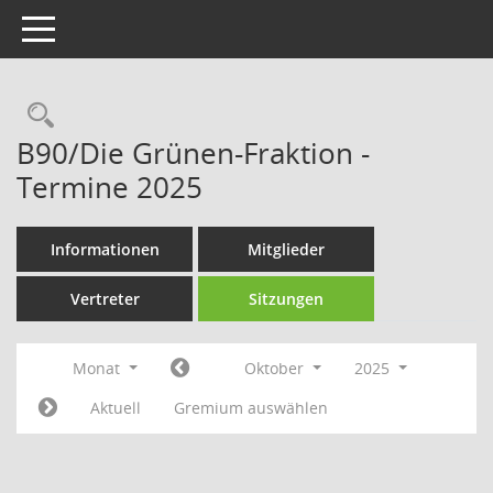
Toggle navigation
Rechercheauswahl
B90/Die Grünen-Fraktion -
Termine 2025
Informationen
Mitglieder
Vertreter
Sitzungen
Monat
Oktober
2025
Aktuell
Gremium auswählen