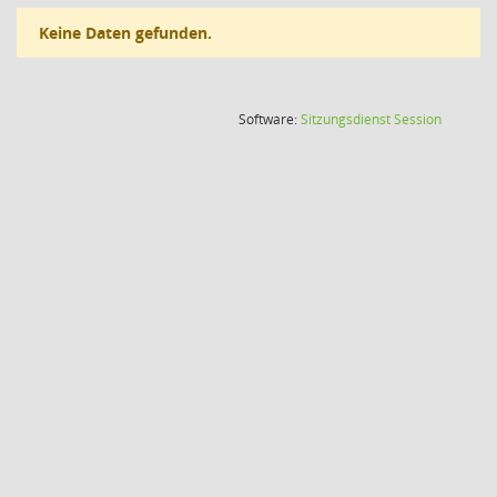
Keine Daten gefunden.
(Wird in
Software:
Sitzungsdienst
Session