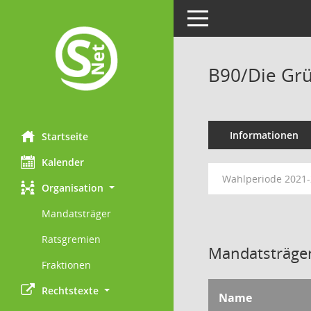
Toggle navigation
B90/Die Grü
Informationen
Startseite
Kalender
Wahlperiode 2021
Organisation
Mandatsträger
Ratsgremien
Mandatsträger
Fraktionen
Rechtstexte
Name