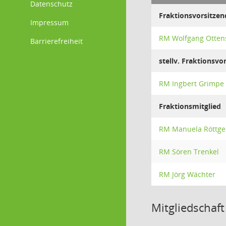
Datenschutz
Fraktionsvorsitzen
Impressum
RM Wolfgang Otten
Barrierefreiheit
stellv. Fraktionsvo
RM Ingbert Grimpe
Fraktionsmitglied
RM Manuela Röttge
RM Sören Trenkel
RM Jörg Wächter
Mitgliedschaft