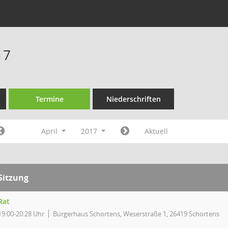
17
Termine
Niederschriften
April
2017
Aktuell
Sitzung
Rat
19:00-20:28 Uhr
Bürgerhaus Schortens, Weserstraße 1, 26419 Schortens