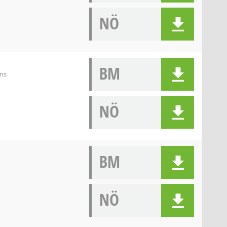
NÖ
BM
ens
NÖ
BM
NÖ