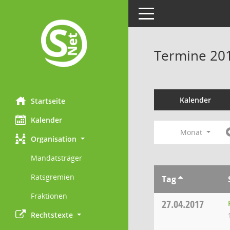
Toggle navigation
Termine 20
Kalender
Startseite
Kalender
Monat
Organisation
Mandatsträger
Ratsgremien
Tag
Fraktionen
27.04.2017
Rechtstexte