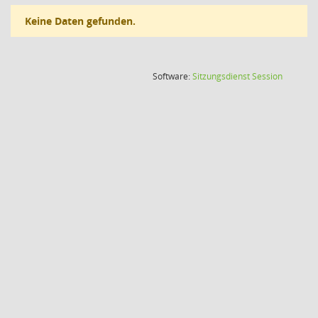
Keine Daten gefunden.
(Wird in
Software:
Sitzungsdienst
Session