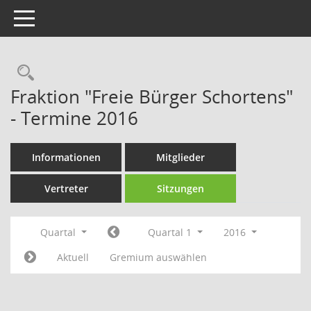
Toggle navigation
Rechercheauswahl
Fraktion "Freie Bürger Schortens"
- Termine 2016
Informationen
Mitglieder
Vertreter
Sitzungen
Quartal
Quartal 1
2016
Aktuell
Gremium auswählen