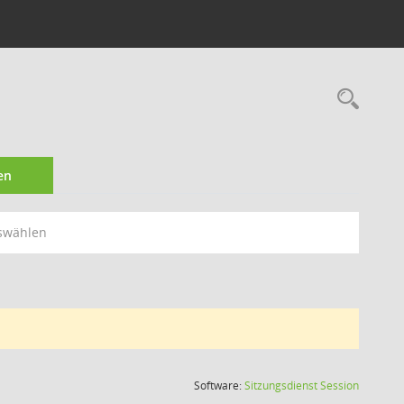
Rec
en
swählen
(Wird in
Software:
Sitzungsdienst
Session