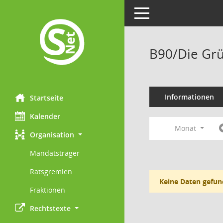
Toggle navigation
B90/Die Grü
Informationen
Startseite
Kalender
Monat
Organisation
Mandatsträger
Ratsgremien
Keine Daten gefun
Fraktionen
Rechtstexte