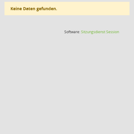
Keine Daten gefunden.
(Wird in
Software:
Sitzungsdienst
Session