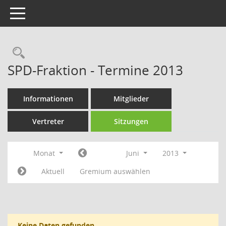
Toggle navigation
Rechercheauswahl
SPD-Fraktion - Termine 2013
Informationen
Mitglieder
Vertreter
Sitzungen
Monat
Juni
2013
Aktuell
Gremium auswählen
Keine Daten gefunden.