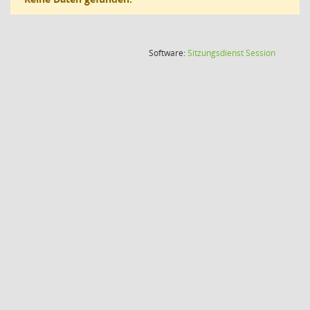
(Wird in
Software:
Sitzungsdienst
Session