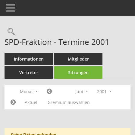
Toggle navigation
Rechercheauswahl
SPD-Fraktion - Termine 2001
Informationen
Mitglieder
Vertreter
Sitzungen
Monat
Juni
2001
Aktuell
Gremium auswählen
Keine Daten gefunden.