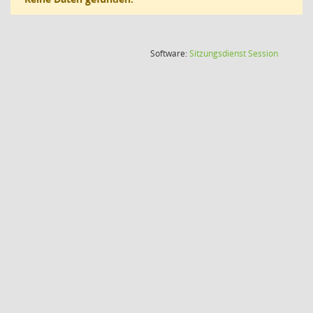
(Wird in
Software:
Sitzungsdienst
Session