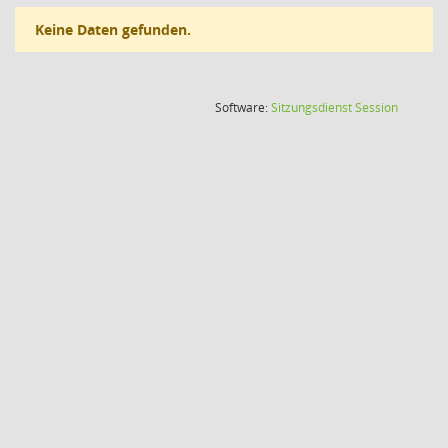
Keine Daten gefunden.
(Wird in
Software:
Sitzungsdienst
Session