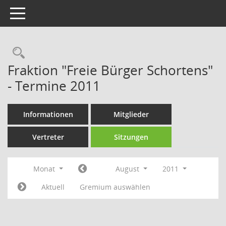
Toggle navigation
Rechercheauswahl
Fraktion "Freie Bürger Schortens"
- Termine 2011
Informationen
Mitglieder
Vertreter
Sitzungen
Monat
August
2011
Aktuell
Gremium auswählen