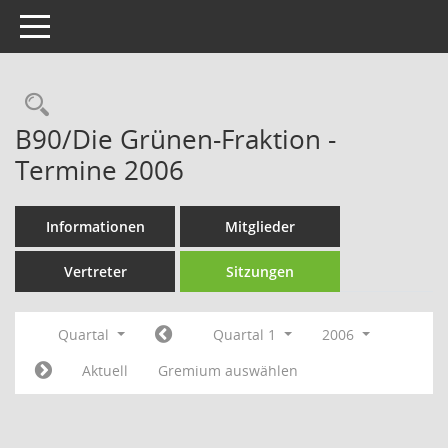
Toggle navigation
Rechercheauswahl
B90/Die Grünen-Fraktion -
Termine 2006
Informationen
Mitglieder
Vertreter
Sitzungen
Quartal
Quartal 1
2006
Aktuell
Gremium auswählen