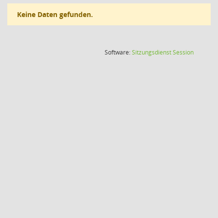
Keine Daten gefunden.
(Wird in
Software:
Sitzungsdienst
Session