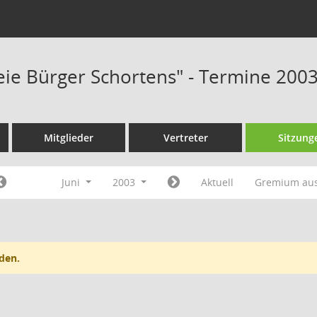
reie Bürger Schortens" - Termine 200
Mitglieder
Vertreter
Sitzung
Juni
2003
Aktuell
Gremium au
den.