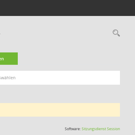
3
Rec
en
swählen
(Wird in
Software:
Sitzungsdienst
Session