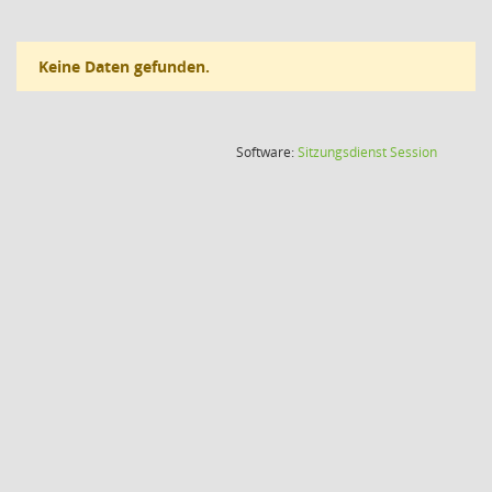
Keine Daten gefunden.
(Wird in
Software:
Sitzungsdienst
Session