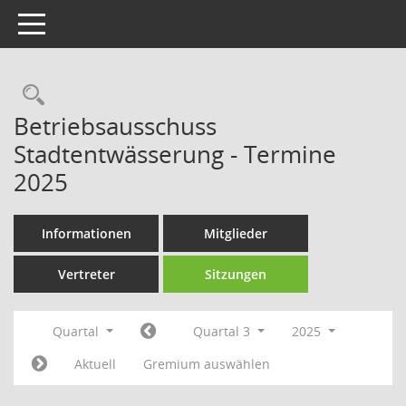
Toggle navigation
Rechercheauswahl
Betriebsausschuss
Stadtentwässerung - Termine
2025
Informationen
Mitglieder
Vertreter
Sitzungen
Quartal
Quartal 3
2025
Aktuell
Gremium auswählen