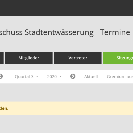
schuss Stadtentwässerung - Termine
Mitglieder
Vertreter
Sitzung
Quartal 3
2020
Aktuell
Gremium au
den.