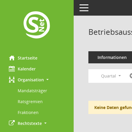
Toggle navigation
Betriebsaus
Informationen
Startseite
Kalender
Quartal
Organisation
Mandatsträger
Ratsgremien
Keine Daten gefun
Fraktionen
Rechtstexte