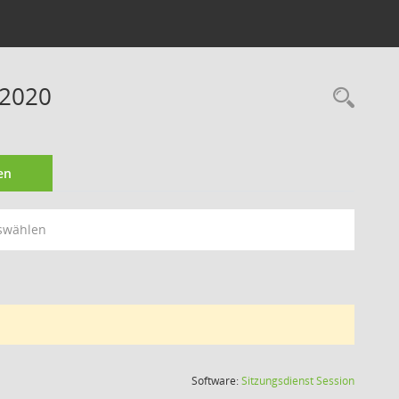
 2020
Rec
en
swählen
(Wird in
Software:
Sitzungsdienst
Session