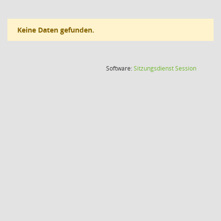
Keine Daten gefunden.
(Wird in
Software:
Sitzungsdienst
Session