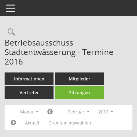
Toggle navigation
Rechercheauswahl
Betriebsausschuss
Stadtentwässerung - Termine
2016
Informationen
Mitglieder
Vertreter
Sitzungen
Monat
Februar
2016
Aktuell
Gremium auswählen