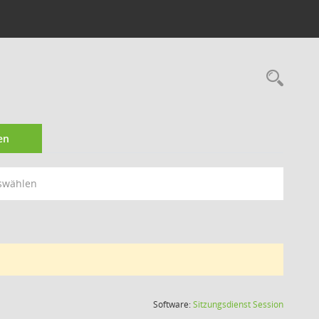
Rec
en
swählen
(Wird in
Software:
Sitzungsdienst
Session