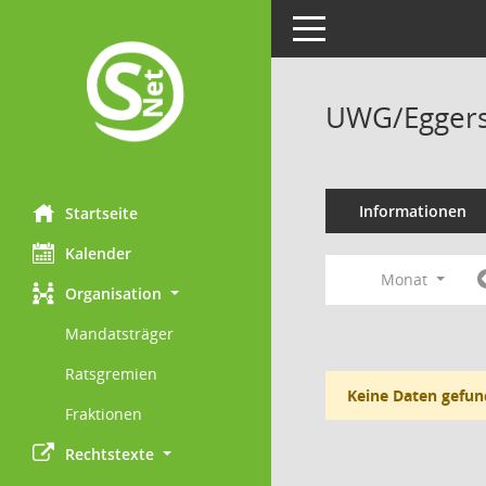
Toggle navigation
UWG/Eggers
Informationen
Startseite
Kalender
Monat
Organisation
Mandatsträger
Ratsgremien
Keine Daten gefun
Fraktionen
Rechtstexte