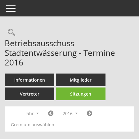
Toggle navigation
Rechercheauswahl
Betriebsausschuss
Stadtentwässerung - Termine
2016
Informationen
Mitglieder
Vertreter
Sitzungen
Jahr
2016
Gremium auswählen