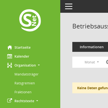
Toggle navigation
Betriebsaus
Informationen
Startseite
Kalender
Monat
Organisation
Mandatsträger
Ratsgremien
Keine Daten gefun
Fraktionen
Rechtstexte