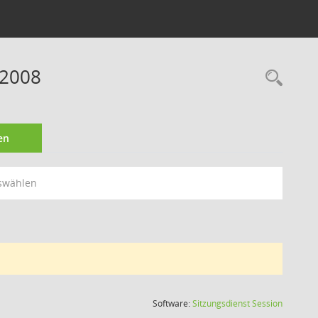
 2008
Rec
en
swählen
(Wird in
Software:
Sitzungsdienst
Session