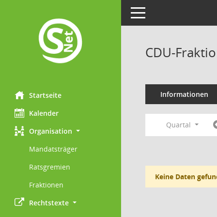
Toggle navigation
CDU-Fraktio
Informationen
Startseite
Kalender
Quartal
Organisation
Mandatsträger
Ratsgremien
Keine Daten gefun
Fraktionen
Rechtstexte