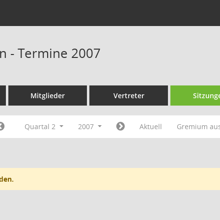
n - Termine 2007
Mitglieder
Vertreter
Sitzung
Quartal 2
2007
Aktuell
Gremium au
den.