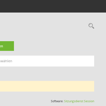
Rec
en
swählen
(Wird in
Software:
Sitzungsdienst
Session