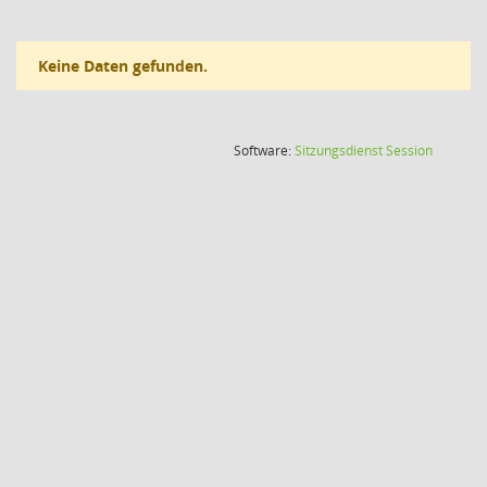
Keine Daten gefunden.
(Wird in
Software:
Sitzungsdienst
Session