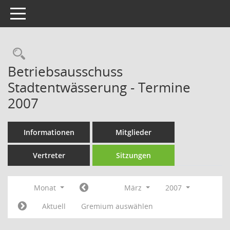
Toggle navigation
Rechercheauswahl
Betriebsausschuss
Stadtentwässerung - Termine
2007
Informationen
Mitglieder
Vertreter
Sitzungen
Monat
März
2007
Aktuell
Gremium auswählen