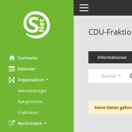
Toggle navigation
CDU-Fraktio
Informationen
Startseite
Kalender
Quartal
Organisation
Mandatsträger
Ratsgremien
Keine Daten gefun
Fraktionen
Rechtstexte