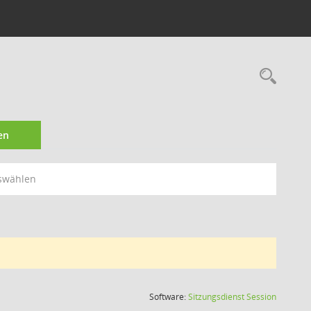
Rec
en
swählen
(Wird in
Software:
Sitzungsdienst
Session