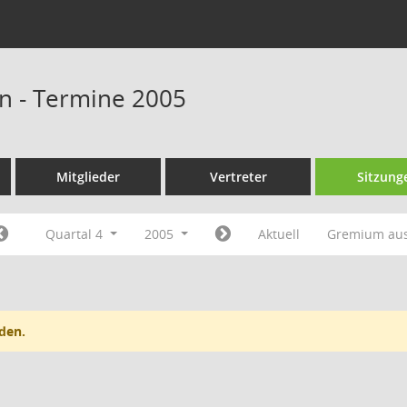
n - Termine 2005
Mitglieder
Vertreter
Sitzung
Quartal 4
2005
Aktuell
Gremium au
den.