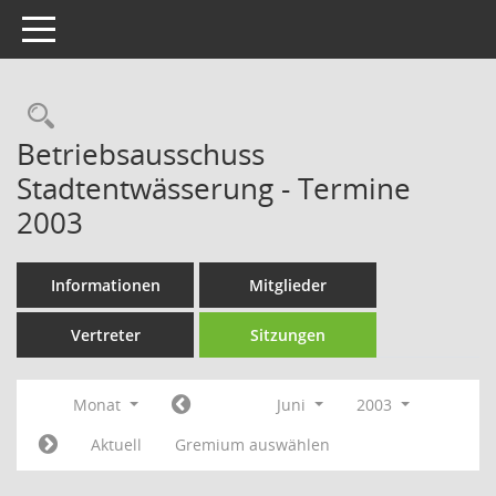
Toggle navigation
Rechercheauswahl
Betriebsausschuss
Stadtentwässerung - Termine
2003
Informationen
Mitglieder
Vertreter
Sitzungen
Monat
Juni
2003
Aktuell
Gremium auswählen