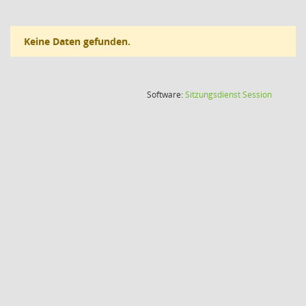
Keine Daten gefunden.
(Wird in
Software:
Sitzungsdienst
Session