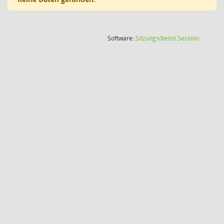
(Wird in
Software:
Sitzungsdienst
Session