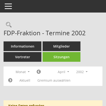
Toggle navigation
Rechercheauswahl
FDP-Fraktion - Termine 2002
Informationen
Mitglieder
Vertreter
Sitzungen
Monat
April
2002
Aktuell
Gremium auswählen
Keine Daten gefunden.