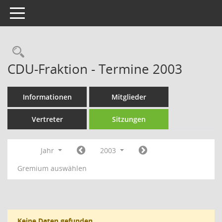
Toggle navigation
Rechercheauswahl
CDU-Fraktion - Termine 2003
Informationen
Mitglieder
Vertreter
Sitzungen
Jahr
2003
Gremium auswählen
Keine Daten gefunden.