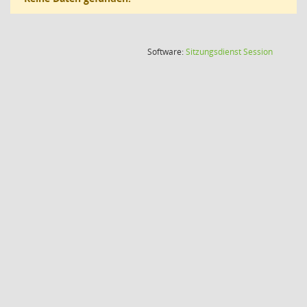
(Wird in
Software:
Sitzungsdienst
Session