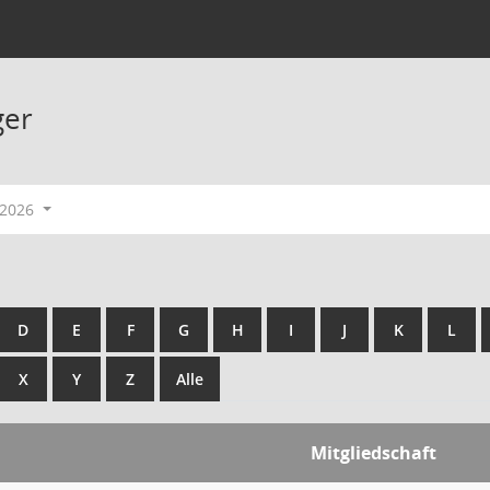
ger
-2026
D
E
F
G
H
I
J
K
L
X
Y
Z
Alle
Mitgliedschaft