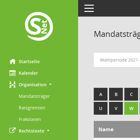
Toggle navigation
Mandatsträ
Wahlperiode 2021
Startseite
Kalender
Organisation
A
B
C
Mandatsträger
Ratsgremien
U
V
W
Fraktionen
Name
Rechtstexte