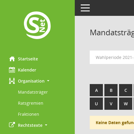
Toggle navigation
Mandatsträ
Wahlperiode 2021
Startseite
Kalender
Organisation
A
B
C
Mandatsträger
Ratsgremien
U
V
W
Fraktionen
Keine Daten gefun
Rechtstexte