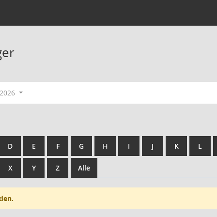
ger
-2026
D
E
F
G
H
I
J
K
L
X
Y
Z
Alle
den.