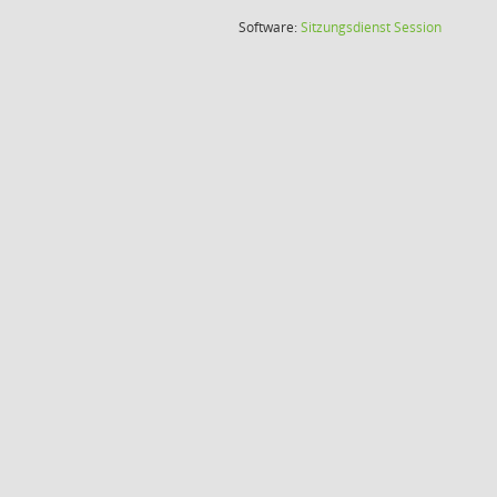
(Wird in
Software:
Sitzungsdienst
Session