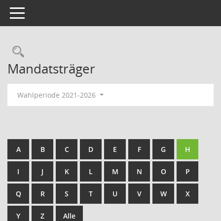
Toggle navigation
Rechercheauswahl
Mandatsträger
Wahlperiode 2021-2026
A
B
C
D
E
F
G
H
I
J
K
L
M
N
O
P
Q
R
S
T
U
V
W
X
Y
Z
Alle