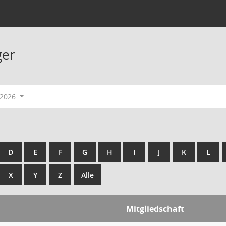
ger
-2026
D
E
F
G
H
I
J
K
L
X
Y
Z
Alle
Mitgliedschaft