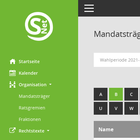
Toggle navigation
Mandatsträ
Wahlperiode 2021
Startseite
Kalender
Organisation
A
B
C
Mandatsträger
Ratsgremien
U
V
W
Fraktionen
Name
Rechtstexte