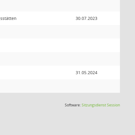
esstätten
30.07.2023
31.05.2024
(Wird in
Software:
Sitzungsdienst
Session