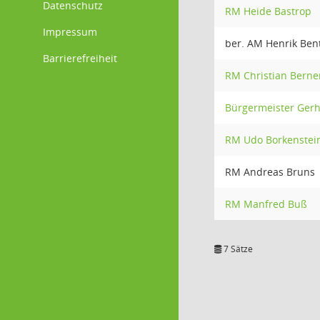
Datenschutz
RM Heide Bastrop
Impressum
ber. AM Henrik Be
Barrierefreiheit
RM Christian Berne
Bürgermeister Gerh
RM Udo Borkenstei
RM Andreas Bruns
RM Manfred Buß
7 Sätze