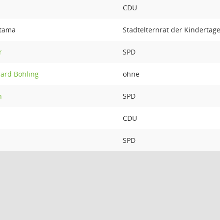
CDU
ntama
Stadtelternrat der Kindertag
r
SPD
ard Böhling
ohne
n
SPD
CDU
SPD