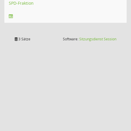
SPD-Fraktion
(Wird in
3 Sätze
Software:
Sitzungsdienst
Session