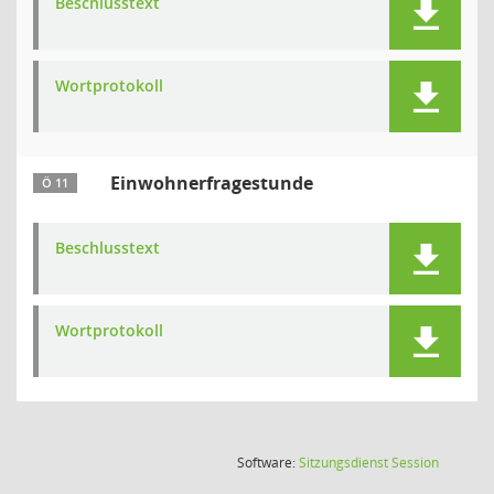
Beschlusstext
Wortprotokoll
Einwohnerfragestunde
Ö 11
Beschlusstext
Wortprotokoll
(Wird in
Software:
Sitzungsdienst
Session