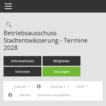
Toggle navigation
Rechercheauswahl
Betriebsausschuss
Stadtentwässerung - Termine
2028
Informationen
Mitglieder
Vertreter
Sitzungen
Quartal
Quartal 2
2028
Aktuell
Gremium auswählen