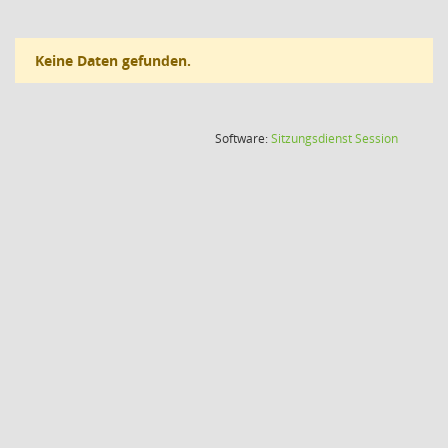
Keine Daten gefunden.
(Wird in
Software:
Sitzungsdienst
Session