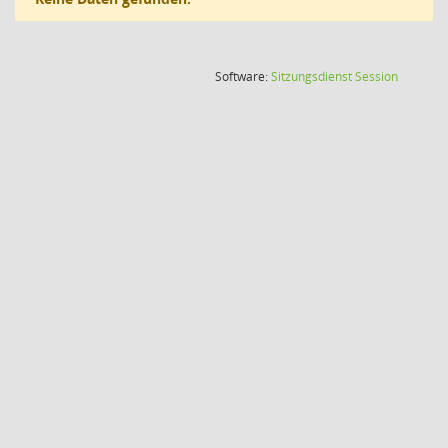
(Wird in
Software:
Sitzungsdienst
Session