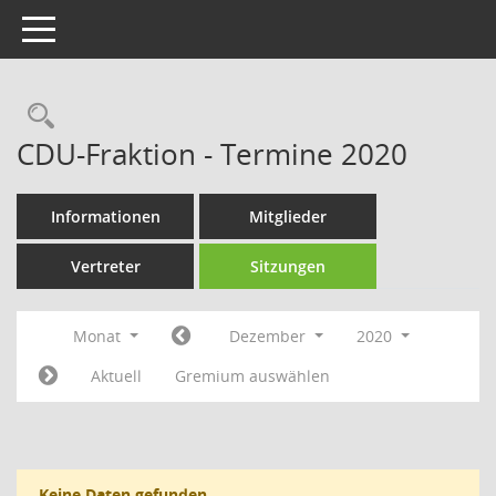
Toggle navigation
Rechercheauswahl
CDU-Fraktion - Termine 2020
Informationen
Mitglieder
Vertreter
Sitzungen
Monat
Dezember
2020
Aktuell
Gremium auswählen
Keine Daten gefunden.