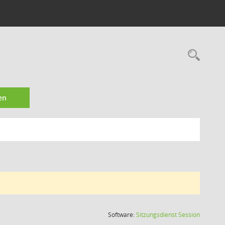
Rec
en
(Wird in
Software:
Sitzungsdienst
Session