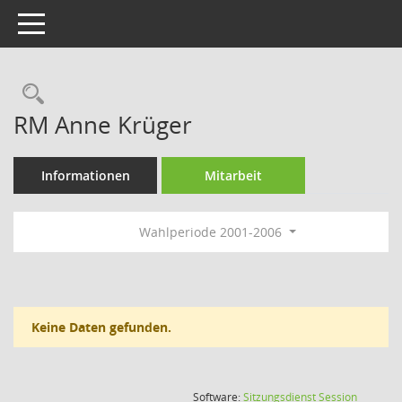
Toggle navigation
Rechercheauswahl
RM Anne Krüger
Informationen
Mitarbeit
Wahlperiode 2001-2006
Keine Daten gefunden.
(Wird in
Software:
Sitzungsdienst
Session