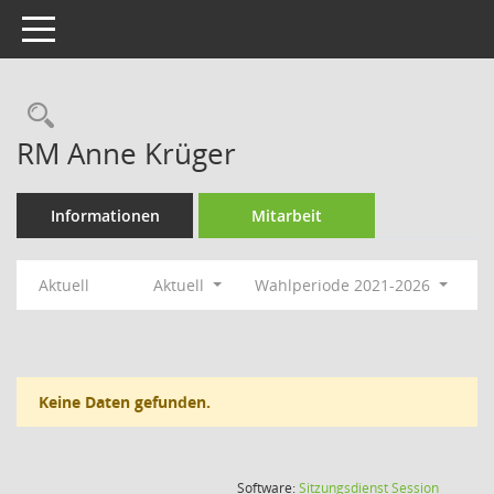
Toggle navigation
Rechercheauswahl
RM Anne Krüger
Informationen
Mitarbeit
Aktuell
Aktuell
Wahlperiode 2021-2026
Keine Daten gefunden.
(Wird in
Software:
Sitzungsdienst
Session