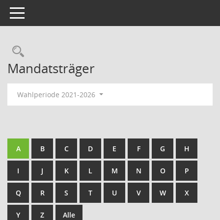
Toggle navigation
Rechercheauswahl
Mandatsträger
Wahlperiode 2021-2026
A
B
C
D
E
F
G
H
I
J
K
L
M
N
O
P
Q
R
S
T
U
V
W
X
Y
Z
Alle