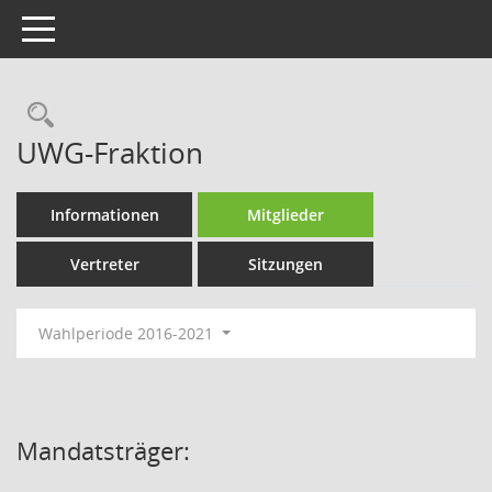
Toggle navigation
Rechercheauswahl
UWG-Fraktion
Informationen
Mitglieder
Vertreter
Sitzungen
Wahlperiode 2016-2021
Mandatsträger: